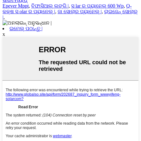
ସାଇଟମ୍ୟାପ୍
Epever Mppt
,
ବିଫାସିଆଲ୍ ଲଙ୍ଗି |
,
ସ lar ର ପ୍ୟାନେଲ୍ 600 Wp
,
Q-
କକ୍ଷ ସ olar ର ପ୍ୟାନେଲ୍ |
,
ଜା ସୋଲାର ପ୍ୟାନେଲ୍ |
,
ରାଇଜେନ୍ ସୋଲାର୍
|
,
ଇମେଲ୍ ପଠାନ୍ତୁ |
x