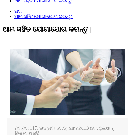
ଆମ ସହିତ ଯୋଗାଯୋଗ କରନ୍ତୁ |
ଘର
ଆମ ସହିତ ଯୋଗାଯୋଗ କରନ୍ତୁ |
ଆମ ସହିତ ଯୋଗାଯୋଗ କରନ୍ତୁ |
ନମ୍ବର 117, ଚାଙ୍ଗବା ରୋଡ୍, ୟାନକିଆଓ ଛକ, ହୁଇଶାନ୍
ଜିଲ୍ଲା, ୱକ୍ସି |