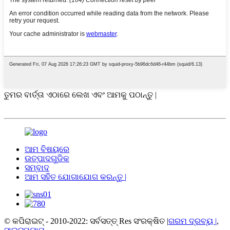
ତୁମର ବାର୍ତ୍ତା ଏଠାରେ ଲେଖ ଏବଂ ଆମକୁ ପଠାନ୍ତୁ |
ଆମ ବିଷୟରେ
ଉତ୍ପାଦଗୁଡିକ
ସମ୍ବାଦ
ଆମ ସହିତ ଯୋଗାଯୋଗ କରନ୍ତୁ |
© କପିରାଇଟ୍ - 2010-2022: ସର୍ବସତ୍ତ୍ Res ସଂରକ୍ଷିତ |
ଗରମ ଦ୍ରବ୍ୟ |
,