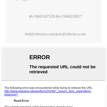
86-18605107329 86-15949218017
fred@yftechco.com
/
jack@yftechco.com