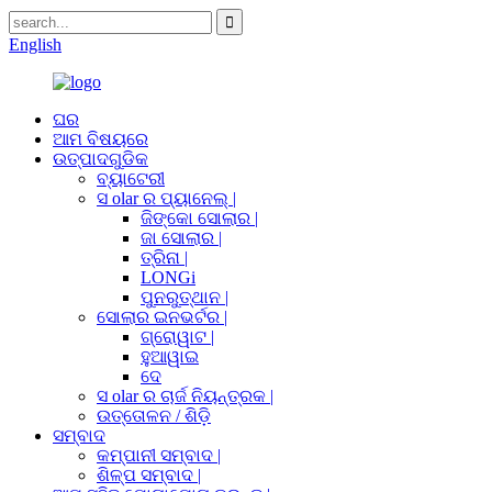
English
ଘର
ଆମ ବିଷୟରେ
ଉତ୍ପାଦଗୁଡିକ
ବ୍ୟାଟେରୀ
ସ olar ର ପ୍ୟାନେଲ୍ |
ଜିଙ୍କୋ ସୋଲାର |
ଜା ସୋଲାର |
ତ୍ରିନା |
LONGi
ପୁନରୁତ୍ଥାନ |
ସୋଲାର ଇନଭର୍ଟର |
ଗ୍ରୋୱାଟ |
ହୁଆୱାଇ
ଦେ
ସ olar ର ଚାର୍ଜ ନିୟନ୍ତ୍ରକ |
ଉତ୍ତୋଳନ / ଶିଡ଼ି
ସମ୍ବାଦ
କମ୍ପାନୀ ସମ୍ବାଦ |
ଶିଳ୍ପ ସମ୍ବାଦ |