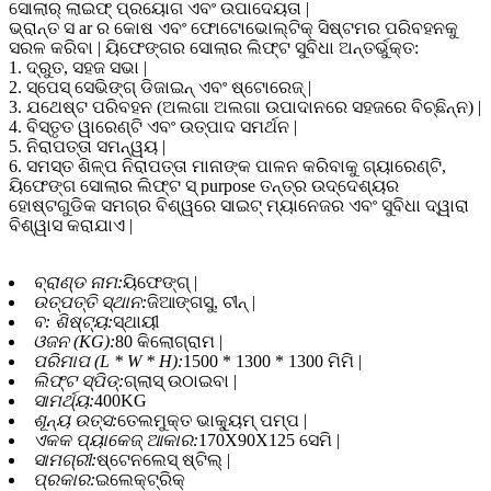
ସୋଲାର୍ ଲାଇଫ୍ ପ୍ରୟୋଗ ଏବଂ ଉପାଦେୟତା |
ଭ୍ରାନ୍ତ ସ ar ର କୋଷ ଏବଂ ଫୋଟୋଭୋଲ୍ଟିକ୍ ସିଷ୍ଟମର ପରିବହନକୁ
ସରଳ କରିବା | ୟିଫେଙ୍ଗର ସୋଲାର ଲିଫ୍ଟ ସୁବିଧା ଅନ୍ତର୍ଭୁକ୍ତ:
1. ଦ୍ରୁତ, ସହଜ ସଭା |
2. ସ୍ପେସ୍ ସେଭିଙ୍ଗ୍ ଡିଜାଇନ୍ ଏବଂ ଷ୍ଟୋରେଜ୍ |
3. ଯଥେଷ୍ଟ ପରିବହନ (ଅଲଗା ଅଲଗା ଉପାଦାନରେ ସହଜରେ ବିଚ୍ଛିନ୍ନ) |
4. ବିସ୍ତୃତ ୱାରେଣ୍ଟି ଏବଂ ଉତ୍ପାଦ ସମର୍ଥନ |
5. ନିରାପତ୍ତା ସମନ୍ୱୟ |
6. ସମସ୍ତ ଶିଳ୍ପ ନିରାପତ୍ତା ମାନାଙ୍କ ପାଳନ କରିବାକୁ ଗ୍ୟାରେଣ୍ଟି,
ୟିଫେଙ୍ଗ ସୋଲାର ଲିଫ୍ଟ ସ୍ purpose ତନ୍ତ୍ର ଉଦ୍ଦେଶ୍ୟର
ହୋଷ୍ଟଗୁଡିକ ସମଗ୍ର ବିଶ୍ୱରେ ସାଇଟ୍ ମ୍ୟାନେଜର ଏବଂ ସୁବିଧା ଦ୍ୱାରା
ବିଶ୍ୱାସ କରାଯାଏ |
ବ୍ରାଣ୍ଡ ନାମ:
ୟିଫେଙ୍ଗ୍ |
ଉତ୍ପତ୍ତି ସ୍ଥାନ:
ଜିଆଙ୍ଗସୁ, ଚୀନ୍ |
ବ: ଶିଷ୍ଟ୍ୟ:
ସ୍ଥାୟୀ
ଓଜନ (KG):
80 କିଲୋଗ୍ରାମ |
ପରିମାପ (L * W * H):
1500 * 1300 * 1300 ମିମି |
ଲିଫ୍ଟ ସ୍ପିଡ୍:
ଗ୍ଲାସ୍ ଉଠାଇବା |
ସାମର୍ଥ୍ୟ:
400KG
ଶୂନ୍ୟ ଉତ୍ସ:
ତେଲମୁକ୍ତ ଭାକ୍ୟୁମ୍ ପମ୍ପ |
ଏକକ ପ୍ୟାକେଜ୍ ଆକାର:
170X90X125 ସେମି |
ସାମଗ୍ରୀ:
ଷ୍ଟେନଲେସ୍ ଷ୍ଟିଲ୍ |
ପ୍ରକାର:
ଇଲେକ୍ଟ୍ରିକ୍