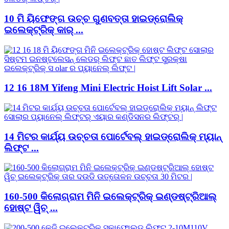
10 ମି ୟିଫେଙ୍ଗ ଉଚ୍ଚ ଗୁଣବତ୍ତା ହାଇଡ୍ରୋଲିକ୍
ଇଲେକ୍ଟ୍ରିକ୍ କାର୍ ...
12 16 18M Yifeng Mini Electric Hoist Lift Solar ...
14 ମିଟର କାର୍ଯ୍ୟ ଉଚ୍ଚତା ପୋର୍ଟେବଲ୍ ହାଇଡ୍ରୋଲିକ୍ ମ୍ୟାନ୍
ଲିଫ୍ଟ ...
160-500 କିଲୋଗ୍ରାମ ମିନି ଇଲେକ୍ଟ୍ରିକ୍ ଇଣ୍ଡଷ୍ଟ୍ରିଆଲ୍
ହୋଷ୍ଟ ୱିଚ୍ ...