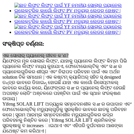
ସଂକ୍ଷିପ୍ତ ବର୍ଣ୍ଣନା:
ଏକ ସୋଲାର୍ ପ୍ୟାନେଲ୍ ଜୀବନ କ’ଣ?
ୟିଫେଙ୍ଗ ମୂଳ ସୋଲାର ଲିଫ୍ଟ, ଯାହାକୁ ପ୍ୟାନେଲ ଲିଫ୍ଟ କିମ୍ବା ପିଭି
ପ୍ୟାନେଲ ଲିଫ୍ଟ ମଧ୍ୟ କୁହାଯାଏ, ଫୋଟୋଭୋଲ୍ଟିକ୍ ଏବଂ ସ ar ର
ପ୍ୟାନେଲଗୁଡିକର ଶୀଘ୍ର ଏବଂ ନିରାପଦ ପରିବହନ ପାଇଁ ଏକ ଅର୍ଥନ
solution ତିକ ସମାଧାନ | ଏକ କଷ୍ଟମ୍ କ୍ୟାରିଅର୍ ସହିତ ସ୍ designed
ତନ୍ତ୍ର ଭାବରେ ଡିଜାଇନ୍ ହୋଇଛି ଯାହା ଏକ କାର୍ଗୋ ରିସେପ୍ଟାକଲ୍
ଭାବରେ କାର୍ଯ୍ୟ କରେ, ୟିଫେଙ୍ଗର ସ ar ର ପ୍ୟାନେଲ୍ ଲିଫ୍ଟ ହେଉଛି
ଅପହଞ୍ଚ ଲୋଡିଂ ଅଞ୍ଚଳରେ ପହଞ୍ଚିବା ପାଇଁ ଏକ ସ୍ଥାନ ସଂରକ୍ଷଣ
ଉପାୟ |
Yifeng SOLAR LIFT ଅତ୍ୟଧିକ ସମ୍ବେଦନଶୀଳ ସ ar ର ଉପାଦାନ ଏବଂ
ଫୋଟୋଭୋଲ୍ଟିକ୍ ମଡ୍ୟୁଲ୍ଗୁଡ଼ିକୁ ସୁରକ୍ଷିତ ଭାବରେ ଛାତକୁ ପରିବହନ
କରେ | ସୁଗମ ଆରମ୍ଭ ସମ୍ବେଦନଶୀଳ ମଡ୍ୟୁଲଗୁଡିକର ଭଦ୍ର
ପରିବହନକୁ ନିଶ୍ଚିତ କରେ | Yifeng SOLAR LIFT ଶ୍ରମିକଙ୍କ
ସୁରକ୍ଷାକୁ ବ increases ାଇଥାଏ ଏବଂ ଏହିପରି ଦୁର୍ଘଟଣାର ଆଶଙ୍କା
ଯଥେଷ୍ଟ କମ କରିଥାଏ |