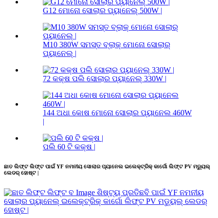
G12 ମୋନୋ ସୋଲାର ପ୍ୟାନେଲ୍ 500W |
M10 380W ସମସ୍ତ ବ୍ଲାକ୍ ମୋନୋ ସୋଲାର୍
ପ୍ୟାନେଲ୍ |
72 କକ୍ଷ ପଲି ସୋଲାର ପ୍ୟାନେଲ୍ 330W |
144 ଅଧା କୋଷ ମୋନୋ ସୋଲାର ପ୍ୟାନେଲ 460W
|
ପଲି 60 ଟି କକ୍ଷ |
ଛାତ ଲିଫ୍ଟ ଲିଫ୍ଟ ପାଇଁ YF ନମନୀୟ ସୋଲାର ପ୍ୟାନେଲ ଇଲେକ୍ଟ୍ରିକ୍ କାର୍ଗୋ ଲିଫ୍ଟ PV ମଡ୍ୟୁଲ୍
ଲେଡର୍ ହୋଷ୍ଟ |