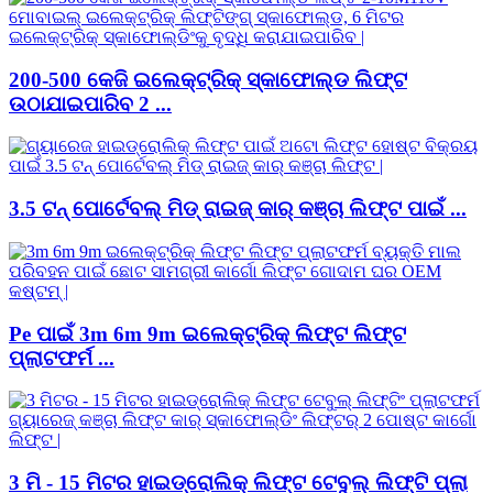
200-500 କେଜି ଇଲେକ୍ଟ୍ରିକ୍ ସ୍କାଫୋଲ୍ଡ ଲିଫ୍ଟ
ଉଠାଯାଇପାରିବ 2 ...
3.5 ଟନ୍ ପୋର୍ଟେବଲ୍ ମିଡ୍ ରାଇଜ୍ କାର୍ କଞ୍ଚା ଲିଫ୍ଟ ପାଇଁ ...
Pe ପାଇଁ 3m 6m 9m ଇଲେକ୍ଟ୍ରିକ୍ ଲିଫ୍ଟ ଲିଫ୍ଟ
ପ୍ଲାଟଫର୍ମ ...
3 ମି - 15 ମିଟର ହାଇଡ୍ରୋଲିକ୍ ଲିଫ୍ଟ ଟେବୁଲ୍ ଲିଫ୍ଟି ପ୍ଲା