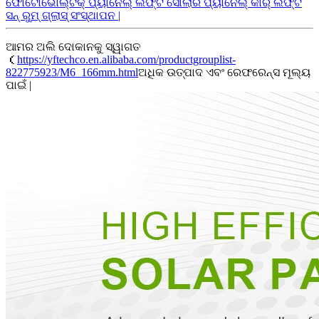
ଫୋଟୋଭୋଲ୍ଟିକ୍ ପ୍ୟାନେଲ୍ ଲିଫ୍ଟ ସୋଲାର ପ୍ୟାନେଲ୍ କାର୍ ଲିଫ୍ଟ
ସନ୍ ରୁମ୍ ଗ୍ଲାସ୍ ସଂସ୍ଥାପନ |
ଆମର ଅଲି ଦୋକାନକୁ ସ୍ୱାଗତ
（
https://yftechco.en.alibaba.com/productgrouplist-
822775923/M6_166mm.html
ଅଧିକ ଉତ୍ପାଦ ଏବଂ ରେଫରେନ୍ସ ମୂଲ୍ୟ
ପାଇଁ |