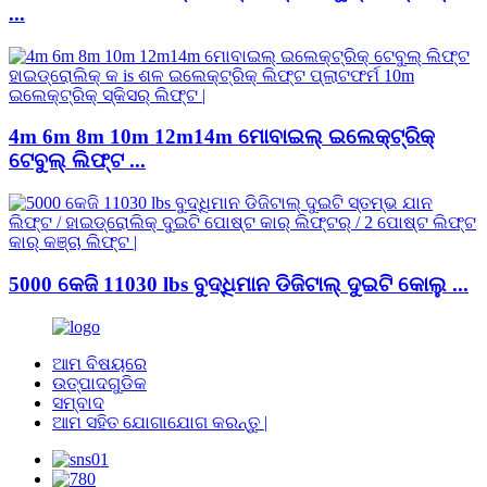
...
4m 6m 8m 10m 12m14m ମୋବାଇଲ୍ ଇଲେକ୍ଟ୍ରିକ୍
ଟେବୁଲ୍ ଲିଫ୍ଟ ...
5000 କେଜି 11030 lbs ବୁଦ୍ଧିମାନ ଡିଜିଟାଲ୍ ଦୁଇଟି କୋଲୁ ...
ଆମ ବିଷୟରେ
ଉତ୍ପାଦଗୁଡିକ
ସମ୍ବାଦ
ଆମ ସହିତ ଯୋଗାଯୋଗ କରନ୍ତୁ |