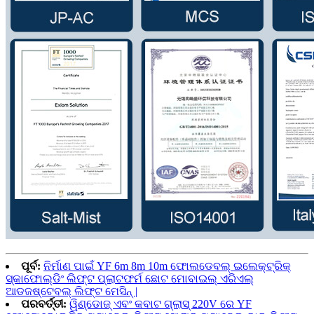
ପୂର୍ବ:
ନିର୍ମାଣ ପାଇଁ YF 6m 8m 10m ଫୋଲଡେବଲ୍ ଇଲେକ୍ଟ୍ରିକ୍
ସ୍କାଫୋଲ୍ଡିଂ ଲିଫ୍ଟ ପ୍ଲାଟଫର୍ମ ଛୋଟ ମୋବାଇଲ୍ ଏରିଏଲ୍
ଆଡଜଷ୍ଟେବଲ୍ ଲିଫ୍ଟ ମେସିନ୍ |
ପରବର୍ତ୍ତୀ:
ୱିଣ୍ଡୋଜ୍ ଏବଂ କବାଟ ଗ୍ଲାସ୍ 220V ରେ YF