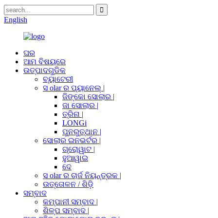
English
ଘର
ଆମ ବିଷୟରେ
ଉତ୍ପାଦଗୁଡିକ
ବ୍ୟାଟେରୀ
ସ olar ର ପ୍ୟାନେଲ୍ |
ଜିଙ୍କୋ ସୋଲାର |
ଜା ସୋଲାର |
ତ୍ରିନା |
LONGi
ପୁନରୁତ୍ଥାନ |
ସୋଲାର ଇନଭର୍ଟର |
ଗ୍ରୋୱାଟ |
ହୁଆୱାଇ
ଦେ
ସ olar ର ଚାର୍ଜ ନିୟନ୍ତ୍ରକ |
ଉତ୍ତୋଳନ / ଶିଡ଼ି
ସମ୍ବାଦ
କମ୍ପାନୀ ସମ୍ବାଦ |
ଶିଳ୍ପ ସମ୍ବାଦ |