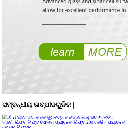
ସମ୍ବନ୍ଧୀୟ ଉତ୍ପାଦଗୁଡିକ |