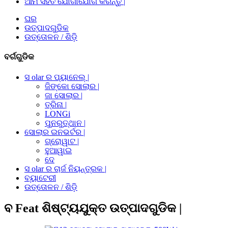
ଆମ ସହିତ ଯୋଗାଯୋଗ କରନ୍ତୁ |
ଘର
ଉତ୍ପାଦଗୁଡିକ
ଉତ୍ତୋଳନ / ଶିଡ଼ି
ବର୍ଗଗୁଡିକ
ସ olar ର ପ୍ୟାନେଲ୍ |
ଜିଙ୍କୋ ସୋଲାର |
ଜା ସୋଲାର |
ତ୍ରିନା |
LONGi
ପୁନରୁତ୍ଥାନ |
ସୋଲାର ଇନଭର୍ଟର |
ଗ୍ରୋୱାଟ |
ହୁଆୱାଇ
ଦେ
ସ olar ର ଚାର୍ଜ ନିୟନ୍ତ୍ରକ |
ବ୍ୟାଟେରୀ
ଉତ୍ତୋଳନ / ଶିଡ଼ି
ବ Feat ଶିଷ୍ଟ୍ୟଯୁକ୍ତ ଉତ୍ପାଦଗୁଡିକ |