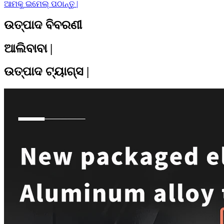
ଆମକୁ ଇମେଲ୍ ପଠାନ୍ତୁ |
ଉତ୍ପାଦ ବିବରଣୀ
ଆଲିବାବା |
ଉତ୍ପାଦ ଟ୍ୟାଗ୍ସ |