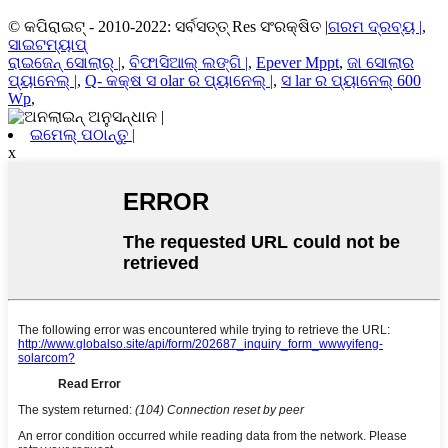
© କପିରାଇଟ୍ - 2010-2022: ସର୍ବସତ୍ତ୍ Res ସଂରକ୍ଷିତ |
ଗରମ ଦ୍ରବ୍ୟ |
,
ସାଇଟମ୍ୟାପ୍
ରାଇଜେନ୍ ସୋଲାର୍ |
,
ବିଫାସିଆଲ୍ ଲଙ୍ଗି |
,
Epever Mppt
,
ଜା ସୋଲାର
ପ୍ୟାନେଲ୍ |
,
Q- କକ୍ଷ ସ olar ର ପ୍ୟାନେଲ୍ |
,
ସ lar ର ପ୍ୟାନେଲ୍ 600
Wp
,
ଇମେଲ୍ ପଠାନ୍ତୁ |
x